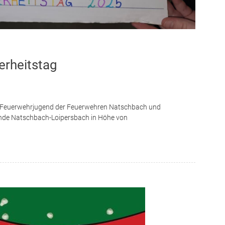
hrjugend
 der Feuerwehrjugend Natschbach und Loipersbach ein neues
ner wurde dabei per Handschlag herzlich