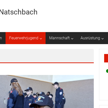
r Natschbach
n
Feuerwehrjugend
Mannschaft
Ausrüstung