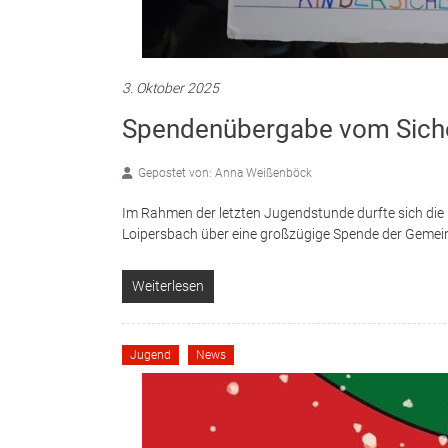
22. Dezember 2025
Neuzugang bei der Feuerwe
Gepostet von: Anna Weißenböck
Am 19.12.2025 konnte im Zuge der Weihnachtsfeier
Mitglied offiziell aufgenommen werden.Matheo Grab
Weiterlesen
Jugend
News