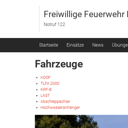
Zum
Inhalt
Freiwillige Feuerweh
springen
Notruf 122
Startseite
Einsätze
News
Übunge
Fahrzeuge
KDOF
TLFA 2000
KRF-B
LAST
Abschleppachse
Hochwasseranhänger