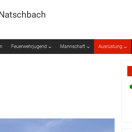
r Natschbach
n
Feuerwehrjugend
Mannschaft
Ausrüstung