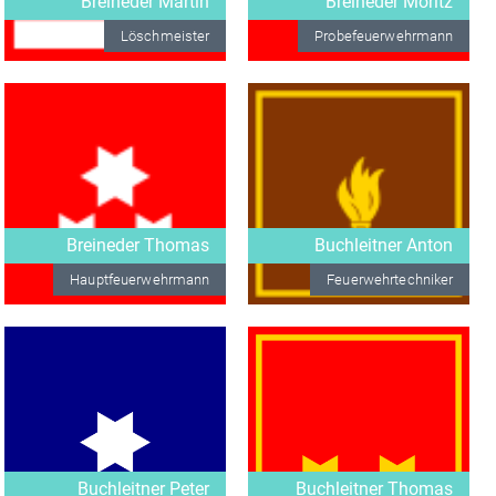
Breineder Martin
Breineder Moritz
Löschmeister
Probefeuerwehrmann
Breineder Thomas
Buchleitner Anton
Hauptfeuerwehrmann
Feuerwehrtechniker
Buchleitner Peter
Buchleitner Thomas