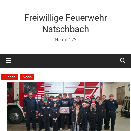
Zum
Inhalt
springen
Freiwillige Feuerwehr
Natschbach
Notruf 122
Jugend
News