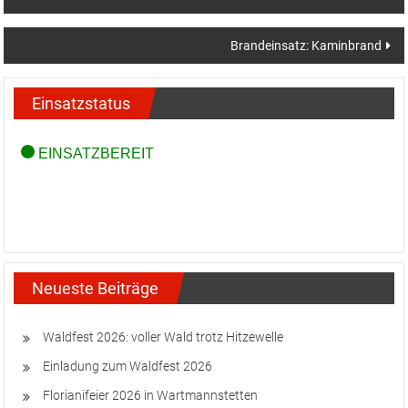
Beitragsnavigation
Wohnhausbrand in Natschbach
Brandeinsatz: Kaminbrand
Einsatzstatus
Neueste Beiträge
Waldfest 2026: voller Wald trotz Hitzewelle
Einladung zum Waldfest 2026