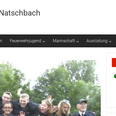
r Natschbach
n
Feuerwehrjugend
Mannschaft
Ausrüstung