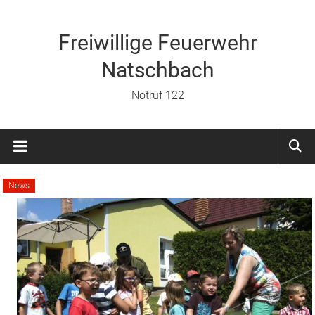
Zum
Inhalt
springen
Freiwillige Feuerwehr
Natschbach
Notruf 122
News