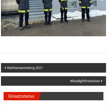
Beitragsnavigation
Wahlversammlung 2021
#bluelightfirestation
Einsatzstatus