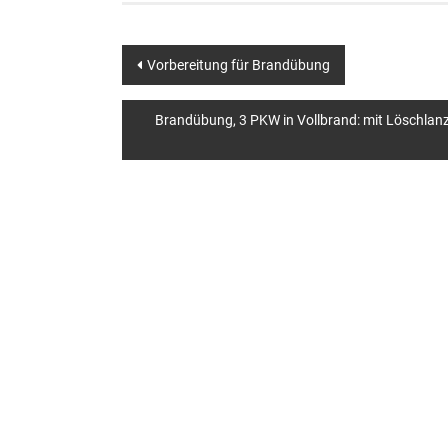
Beitragsnavigation
Vorbereitung für Brandübung
Brandübung, 3 PKW in Vollbrand: mit Löschlanze