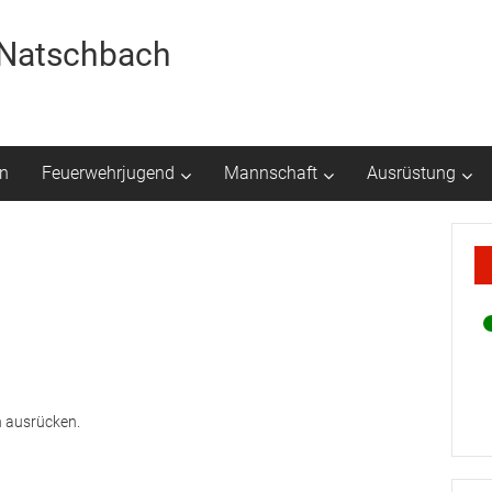
r Natschbach
n
Feuerwehrjugend
Mannschaft
Ausrüstung
 ausrücken.