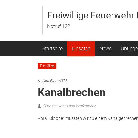
Zum
Inhalt
Freiwillige Feuerweh
springen
Notruf 122
Startseite
Einsätze
News
Übunge
Einsätze
9. Oktober 2015
Kanalbrechen
Gepostet von: Anna Weißenböck
Am 9. Oktober mussten wir zu einem Kanalgebrechen