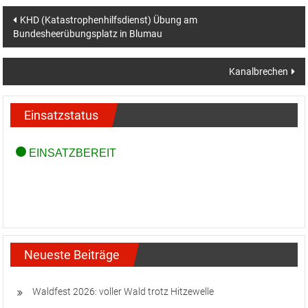
Beitragsnavigation
KHD (Katastrophenhilfsdienst) Übung am
Bundesheerübungsplatz in Blumau
Kanalbrechen
Einsatzstatus
Neueste Beiträge
Waldfest 2026: voller Wald trotz Hitzewelle