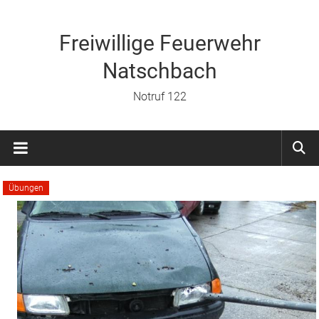
Zum
Inhalt
springen
Freiwillige Feuerwehr
Natschbach
Notruf 122
Übungen