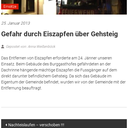
Einsätze
25. Januar 2013
Gefahr durch Eiszapfen über Gehsteig
Gepostet von: Anna Weißenböck
Das Entfernen von Eiszapfen erforderte am 24. Jänner unseren
Einsatz. Beim Gebäude des Burggasthofes gefährdeten an der
Dachrinne hängende mächtige Eiszapfen die Fussgänger auf dem
direkt darunter befindlichem Gehsteig. Da sich das Gebäude im
Eigentum der Gemeinde befindet, wurden wir von der Gemeinde mit der
Entfernung beauftragt.
Beitragsnavigation
Nachteislaufen – verschoben !!!