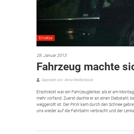
Einsätze
28. Januar 2013
Fahrzeug machte si
Gepostet von: Anna Weißenböck
Erschreckt war ein Fahrzeuglenker, als er am Montag,
mehr vorfand. Zuerst dachte er an einen Diebstahl, 
weggerollt ist. Der PKW kam durch den Schnee gebr
uns wieder auf die Fahrbahn verbracht und der Lenker