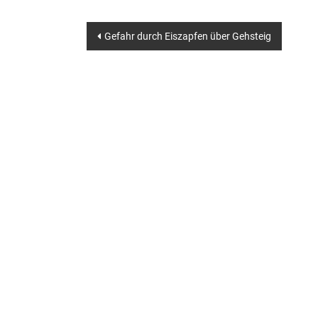
Beitragsnavigation
Gefahr durch Eiszapfen über Gehsteig