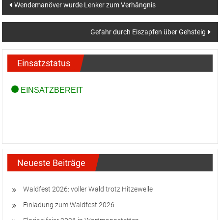
Beitragsnavigation
Wendemanöver wurde Lenker zum Verhängnis
Gefahr durch Eiszapfen über Gehsteig
Einsatzstatus
Neueste Beiträge
Waldfest 2026: voller Wald trotz Hitzewelle
Einladung zum Waldfest 2026