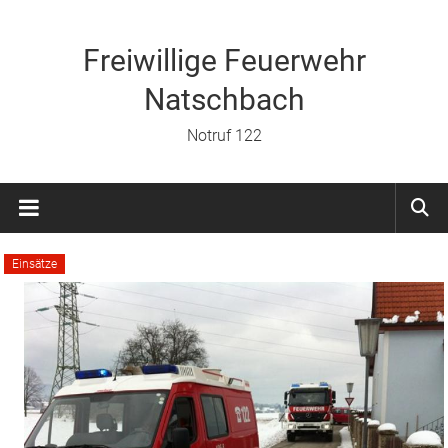
Zum
Inhalt
springen
Freiwillige Feuerwehr
Natschbach
Notruf 122
Einsätze