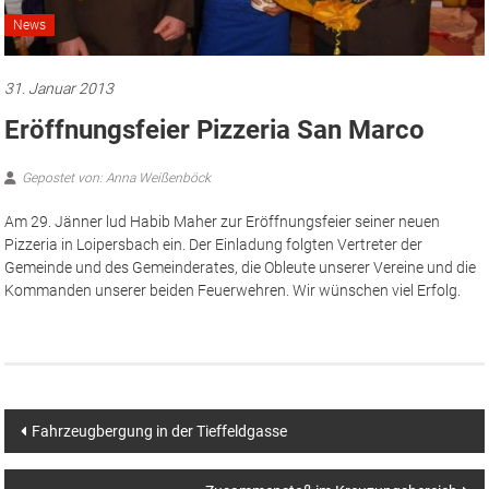
News
31. Januar 2013
Eröffnungsfeier Pizzeria San Marco
Gepostet von: Anna Weißenböck
Am 29. Jänner lud Habib Maher zur Eröffnungsfeier seiner neuen
Pizzeria in Loipersbach ein. Der Einladung folgten Vertreter der
Gemeinde und des Gemeinderates, die Obleute unserer Vereine und die
Kommanden unserer beiden Feuerwehren. Wir wünschen viel Erfolg.
Beitragsnavigation
Fahrzeugbergung in der Tieffeldgasse