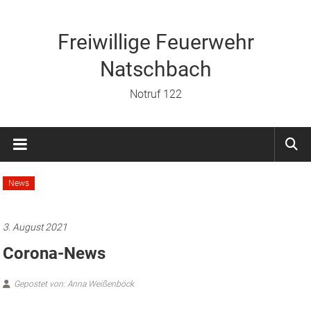
Zum
Inhalt
springen
Freiwillige Feuerwehr
Natschbach
Notruf 122
News
3. August 2021
Corona-News
Gepostet von: Anna Weißenböck