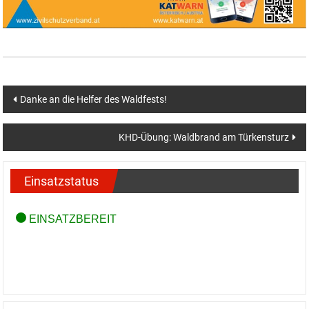
Beitragsnavigation
Danke an die Helfer des Waldfests!
KHD-Übung: Waldbrand am Türkensturz
Einsatzstatus