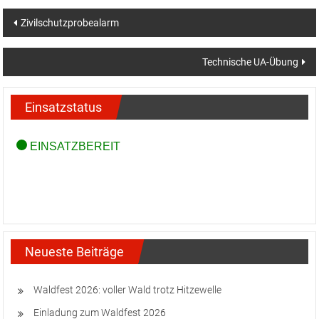
Beitragsnavigation
Zivilschutzprobealarm
Technische UA-Übung
Einsatzstatus
Neueste Beiträge
Waldfest 2026: voller Wald trotz Hitzewelle
Einladung zum Waldfest 2026