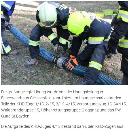
Die großangelegte Übung wurde von der Übungsleitung im
Feuerwehrhaus Gleissenfeld koordiniert. Im Übungseinsatz standen
Teile der KHD Züge 1/15, 2/15, 3/15, 4/15, Versorgungszug 15, SAN15,
Waldbrandgruppe 15, Höhenrettungsgruppe Gloggnitz und das FW-
Quad St.Egyden.
Die Aufgabe des KHD-Zuges 4/15 bestand darin, den KHD-Zügen aus