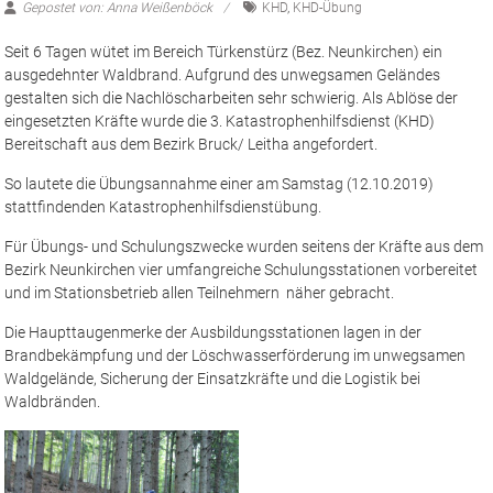
Gepostet von: Anna Weißenböck
KHD
,
KHD-Übung
Seit 6 Tagen wütet im Bereich Türkenstürz (Bez. Neunkirchen) ein
ausgedehnter Waldbrand. Aufgrund des unwegsamen Geländes
gestalten sich die Nachlöscharbeiten sehr schwierig. Als Ablöse der
eingesetzten Kräfte wurde die 3. Katastrophenhilfsdienst (KHD)
Bereitschaft aus dem Bezirk Bruck/ Leitha angefordert.
So lautete die Übungsannahme einer am Samstag (12.10.2019)
stattfindenden Katastrophenhilfsdienstübung.
Für Übungs- und Schulungszwecke wurden seitens der Kräfte aus dem
Bezirk Neunkirchen vier umfangreiche Schulungsstationen vorbereitet
und im Stationsbetrieb allen Teilnehmern näher gebracht.
Die Haupttaugenmerke der Ausbildungsstationen lagen in der
Brandbekämpfung und der Löschwasserförderung im unwegsamen
Waldgelände, Sicherung der Einsatzkräfte und die Logistik bei
Waldbränden.