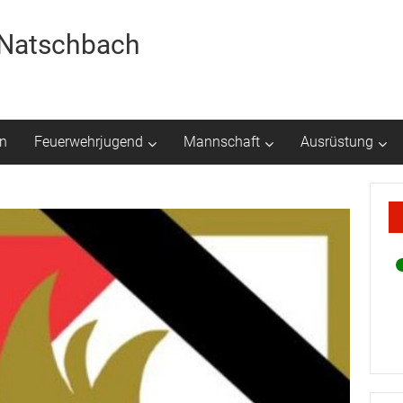
r Natschbach
n
Feuerwehrjugend
Mannschaft
Ausrüstung