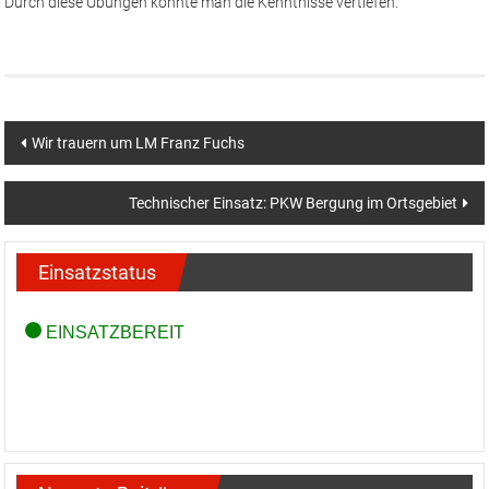
Durch diese Übungen konnte man die Kenntnisse vertiefen.
Beitragsnavigation
Wir trauern um LM Franz Fuchs
Technischer Einsatz: PKW Bergung im Ortsgebiet
Einsatzstatus