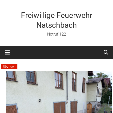
Zum
Inhalt
springen
Freiwillige Feuerwehr
Natschbach
Notruf 122
Übungen