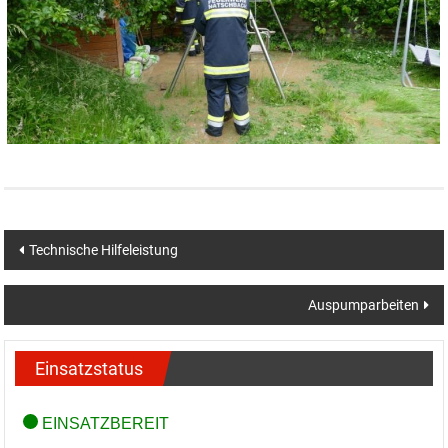
Beitragsnavigation
Technische Hilfeleistung
Auspumparbeiten
Einsatzstatus