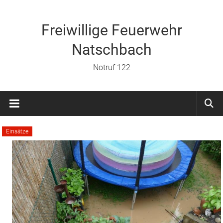
Zum
Inhalt
springen
Freiwillige Feuerwehr
Natschbach
Notruf 122
Einsätze