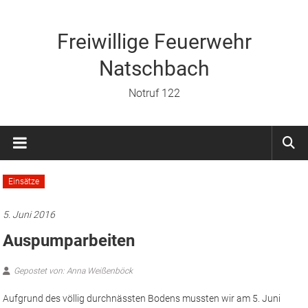
Zum
Inhalt
springen
Freiwillige Feuerwehr
Natschbach
Notruf 122
Einsätze
5. Juni 2016
Auspumparbeiten
Gepostet von: Anna Weißenböck
Aufgrund des völlig durchnässten Bodens mussten wir am 5. Juni