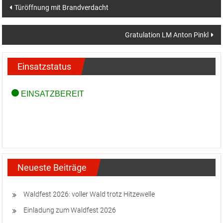
Beitragsnavigation
Türöffnung mit Brandverdacht
Gratulation LM Anton Pinkl
Einsatzstatus
Neueste Beiträge
Waldfest 2026: voller Wald trotz Hitzewelle
Einladung zum Waldfest 2026