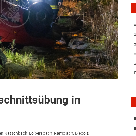
schnittsübung in
en Natschbach, Loipersbach, Ramplach, Diepolz,