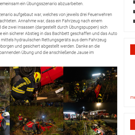
gemeinsam ein Übungsszenario abzuarbeiten.
zenario aufgebaut war, welches von jeweils drei Feuerwehren
achteten. Annahme war, dass ein Fahrzeug nach einem
die zwei Insassen (dargestellt durch Übungspuppen) sich
de ein sicherer Abstieg in das Bachbett geschaffen und das Auto
nd mittels hydraulischen Rettungsgeräts aus dem Fahrzeug
borgen und gesichert abgestellt werden. Danke an die
 spannenden Übung und die anschließende Jause im
me