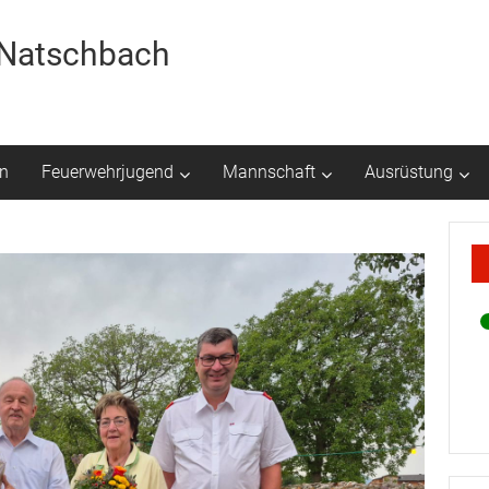
r Natschbach
n
Feuerwehrjugend
Mannschaft
Ausrüstung