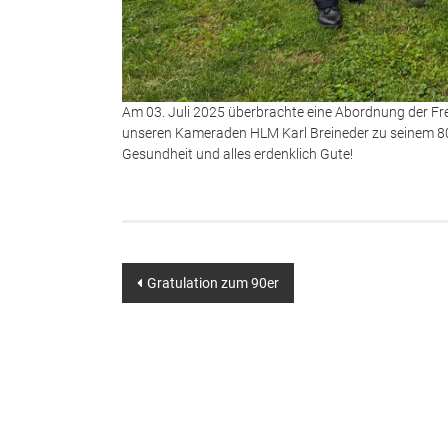
Am 03. Juli 2025 überbrachte eine Abordnung der Fr
unseren Kameraden HLM Karl Breineder zu seinem 80.
Gesundheit und alles erdenklich Gute!
Beitragsnavigation
Gratulation zum 90er