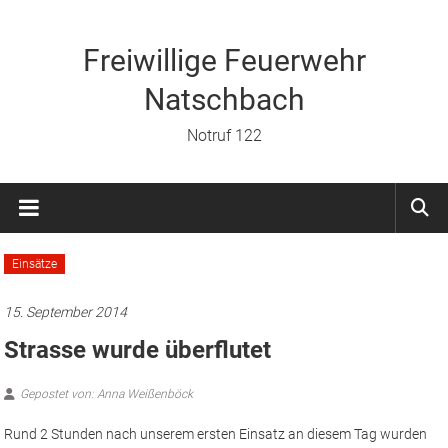
Zum
Inhalt
springen
Freiwillige Feuerwehr
Natschbach
Notruf 122
Einsätze
15. September 2014
Strasse wurde überflutet
Gepostet von: Anna Weißenböck
Rund 2 Stunden nach unserem ersten Einsatz an diesem Tag wurden