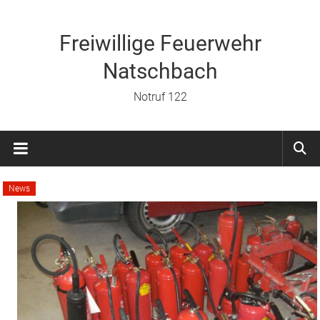
Zum
Inhalt
springen
Freiwillige Feuerwehr
Natschbach
Notruf 122
News