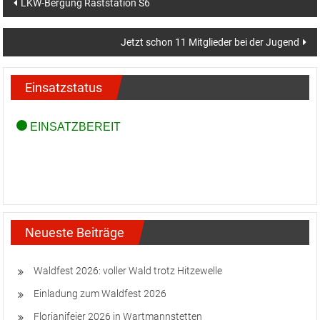
Beitragsnavigation
LKW-Bergung Raststation S6
Jetzt schon 11 Mitglieder bei der Jugend
Einsatzstatus
Neueste Beiträge
Waldfest 2026: voller Wald trotz Hitzewelle
Einladung zum Waldfest 2026
Florianifeier 2026 in Wartmannstetten