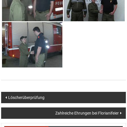
Beitragsnavigation
Löscherüberprüfung
Zahlreiche Ehrungen bei Florianifeier