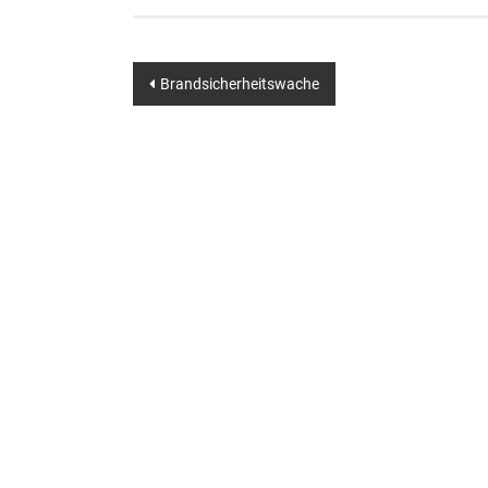
Beitragsnavigation
Brandsicherheitswache