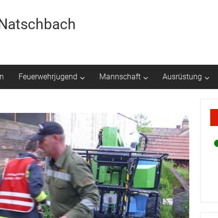
r Natschbach
n
Feuerwehrjugend
Mannschaft
Ausrüstung