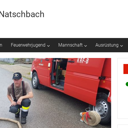
r Natschbach
n
Feuerwehrjugend
Mannschaft
Ausrüstung