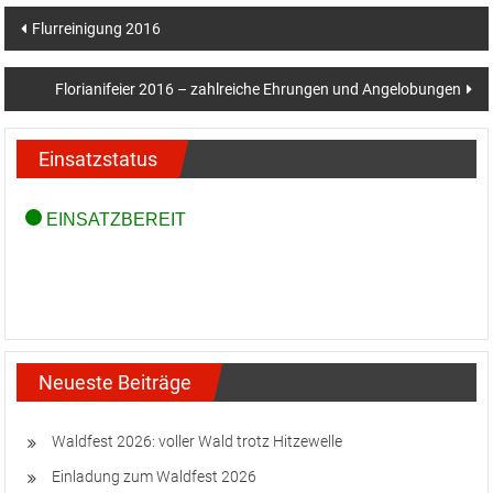
Beitragsnavigation
Flurreinigung 2016
Florianifeier 2016 – zahlreiche Ehrungen und Angelobungen
Einsatzstatus
Neueste Beiträge
Waldfest 2026: voller Wald trotz Hitzewelle
Einladung zum Waldfest 2026