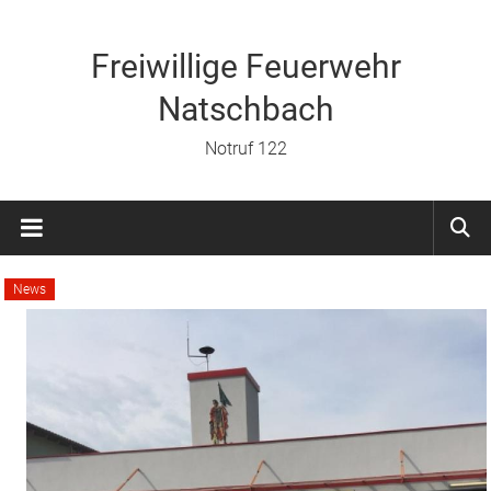
Zum
Inhalt
springen
Freiwillige Feuerwehr
Natschbach
Notruf 122
News