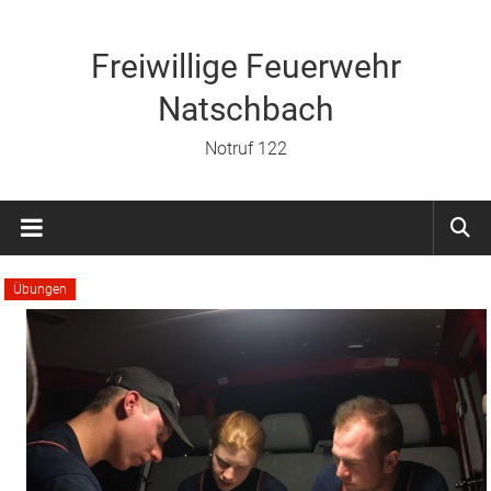
Zum
Inhalt
springen
Freiwillige Feuerwehr
Natschbach
Notruf 122
Übungen