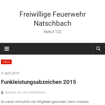
Zum
Inhalt
springen
Freiwillige Feuerwehr
Natschbach
Notruf 122
News
9. April 2015
Funkleistungsabzeichen 2015
Gepostet von: Anna Weißenböck
Es wären vermutlich vier Mitglieder geworden, wenn Andreas