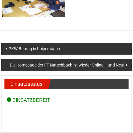
Beitragsnavigation
PKW-Berung in Loipersbach
Die Homepage der FF Natschbach ist wieder Online – und Neu!
Einsatzstatus