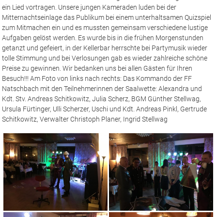
ein Lied vortragen. Unsere jungen Kameraden luden bei der
Mitternachtseinlage das Publikum bei einem unterhaltsamen Quizspiel
zum Mitmachen ein und es mussten gemeinsam verschiedene lustige
Aufgaben gelöst werden. Es wurde bis in die frühen Morgenstunden
getanzt und gefeiert, in der Kellerbar herrschte bei Partymusik wieder
tolle Stimmung und bei Verlosungen gab es wieder zahlreiche schöne
Preise zu gewinnen. Wir bedanken uns bei allen Gästen für Ihren
Besuch!!! Am Foto von links nach rechts: Das Kommando der FF
Natschbach mit den Teilnehmerinnen der Saalwette: Alexandra und
Kdt. Stv. Andreas Schitkowitz, Julia Scherz, BGM Günther Stellwag,
Ursula Fürtinger, Ulli Scherzer, Uschi und Kdt. Andreas Pinkl, Gertrude
Schitkowitz, Verwalter Christoph Planer, Ingrid Stellwag