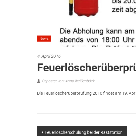
News
4. April 2016
Feuerlöscherüberpr
Gepostet von: Anna Weißenböck
Die Feuerlöscherüberprüfung 2016 findet am 19. April 
Beitragsnavigation
Feuerlöscherschulung bei der Raststation