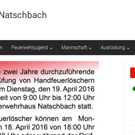
r Natschbach
n
Feuerwehrjugend
Mannschaft
Ausrüstung