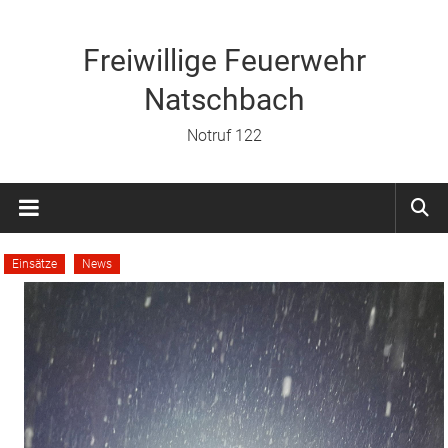
Zum
Inhalt
springen
Freiwillige Feuerwehr
Natschbach
Notruf 122
Einsätze
News