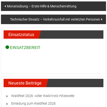
Beitragsnavigation
Monatsübung – Erste Hilfe & Menschenrettung
Technischer Einsatz – Verkehrsunfall mit verletzten Personen
Einsatzstatus
Neueste Beiträge
Waldfest 2026: voller Wald trotz Hitzewelle
Einladung zum Waldfest 2026