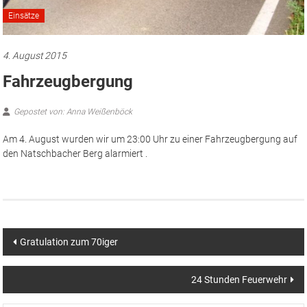
Einsätze
4. August 2015
Fahrzeugbergung
Gepostet von: Anna Weißenböck
Am 4. August wurden wir um 23:00 Uhr zu einer Fahrzeugbergung auf
den Natschbacher Berg alarmiert .
Beitragsnavigation
Gratulation zum 70iger
24 Stunden Feuerwehr