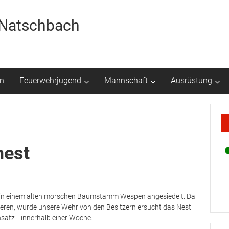
r Natschbach
n
Feuerwehrjugend
Mannschaft
Ausrüstung
nest
ch in einem alten morschen Baumstamm Wespen angesiedelt. Da
eren, wurde unsere Wehr von den Besitzern ersucht das Nest
nsatz– innerhalb einer Woche.