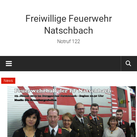
Zum
Inhalt
springen
Freiwillige Feuerwehr
Natschbach
Notruf 122
News