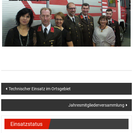
Beitragsnavigation
Technischer Einsatz im Ortsgebiet
Jahresmitgliederversammlung
Einsatzstatus