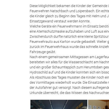
Diese Möglichkeit bekamen die Kinder der Gemeind
Feuerwehren Natschbach und Loipersbach.
Ein echt
die Kinder gleich zu Beginn des Tages mit Helm und J
Einsatzgewand verstaut werden konnte.
Welche Geräte ein Feuerwehrmann im Einsatz benötigt
eine Atemschutzmaske aufzuhaben und Luft aus einer
Zwischendurch durfte natürlich eine kleine Spritztou
Feuerwehrauto aus Karton wurde gebastelt. Weiter gi
zurück im Feuerwehrhaus wurde das schnelle Anziehen
Fahrzeuge geübt.
Nach einem gemeinsamen Mittagessen am Lagerfeuer,
bereiteten wir alles für die Wasserschlacht am Nach
und ein großer Schaumteppich zum Herumtoben gesc
Hydroschild auf und die Kinder konnten sich ein biss
Als Abschluss des Tages mussten die Kinder noch ei
des Vormittages wiederholt wurde. Die Einsatzstell
der Autofahrer gut versorgt. Nach diesem aufregend
Urkunde überreicht, die das Wissen des Nachwuchses