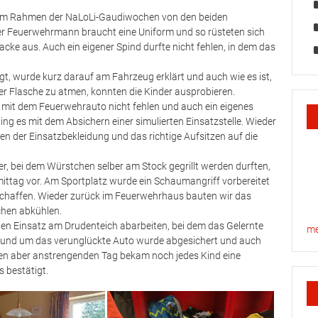
e im Rahmen der NaLoLi-Gaudiwochen von den beiden
er Feuerwehrmann braucht eine Uniform und so rüsteten sich
acke aus. Auch ein eigener Spind durfte nicht fehlen, in dem das
, wurde kurz darauf am Fahrzeug erklärt und auch wie es ist,
 Flasche zu atmen, konnten die Kinder ausprobieren.
r mit dem Feuerwehrauto nicht fehlen und auch ein eigenes
ng es mit dem Absichern einer simulierten Einsatzstelle. Wieder
 der Einsatzbekleidung und das richtige Aufsitzen auf die
 bei dem Würstchen selber am Stock gegrillt werden durften,
mittag vor. Am Sportplatz wurde ein Schaumangriff vorbereitet
haffen. Wieder zurück im Feuerwehrhaus bauten wir das
chen abkühlen.
nen Einsatz am Drudenteich abarbeiten, bei dem das Gelernte
me
e rund um das verunglückte Auto wurde abgesichert und auch
en aber anstrengenden Tag bekam noch jedes Kind eine
 bestätigt.