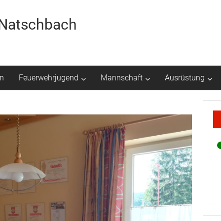
r Natschbach
n
Feuerwehrjugend
Mannschaft
Ausrüstung