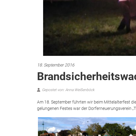
18. September 2016
Brandsicherheitswa
Gepostet von: Anna Weißenböck
Am 18. September führten wir beim Mittelalterfest d
gelungenen Festes war der Dorferneuerungsverein „Tri