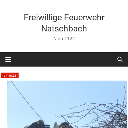
Zum
Inhalt
springen
Freiwillige Feuerwehr
Natschbach
Notruf 122
Einsätze