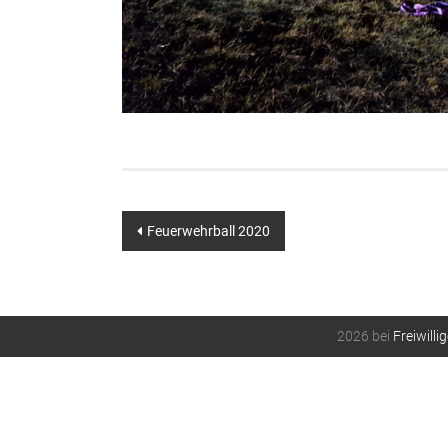
Beitragsnavigation
Feuerwehrball 2020
2026 bei
Freiwill