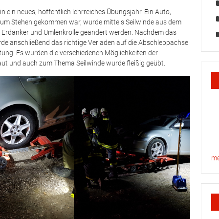
 ein neues, hoffentlich lehrreiches Übungsjahr. Ein Auto,
 zum Stehen gekommen war, wurde mittels Seilwinde aus dem
ls Erdanker und Umlenkrolle geändert werden. Nachdem das
de anschließend das richtige Verladen auf die Abschleppachse
ung. Es wurden die verschiedenen Möglichkeiten der
baut und auch zum Thema Seilwinde wurde fleißig geübt.
me