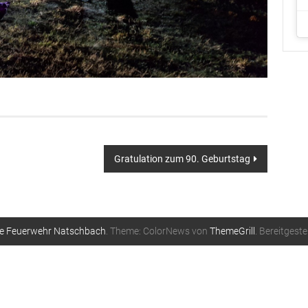
Gratulation zum 90. Geburtstag
ige Feuerwehr Natschbach
. Theme: ColorNews von
ThemeGrill
. Bereitgeste