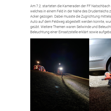
Am 7.2. starteten die Kameraden der FF Natschbach in
welches in einem Feld in der Nähe des Drudenteichs
Acker gezogen. Dabei musste die Zugrichtung mitte
Auto auf dem Feldweg abgestellt werden konnte, wur
geübt. Weitere Themen waren Seilwinde und Beleucht
Beleuchtung einer Einsatzstelle erklärt sowie aufge