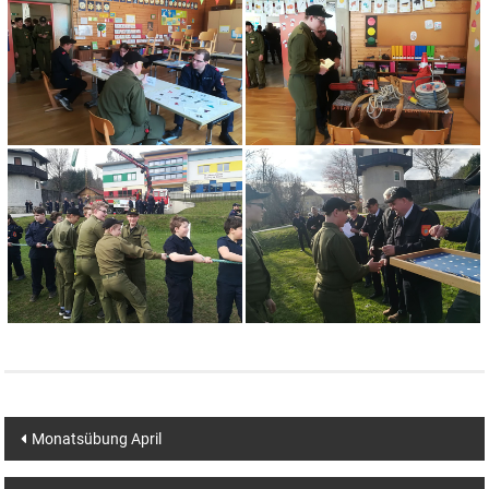
Beitragsnavigation
Monatsübung April