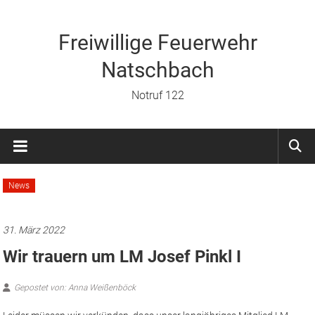
Zum
Inhalt
springen
Freiwillige Feuerwehr
Natschbach
Notruf 122
News
31. März 2022
Wir trauern um LM Josef Pinkl I
Gepostet von: Anna Weißenböck