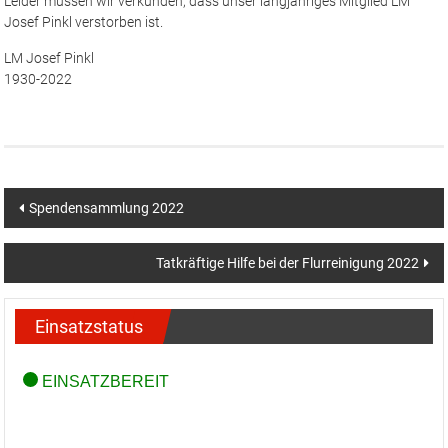
Leider müssen wir verkünden, dass unser langjähriges Mitglied LM
Josef Pinkl verstorben ist.
LM Josef Pinkl
1930-2022
Beitragsnavigation
Spendensammlung 2022
Tatkräftige Hilfe bei der Flurreinigung 2022
Einsatzstatus