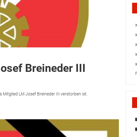
osef Breineder III
Mitglied LM Josef Breineder III verstorben ist.