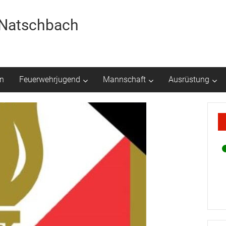
r Natschbach
n
Feuerwehrjugend
Mannschaft
Ausrüstung