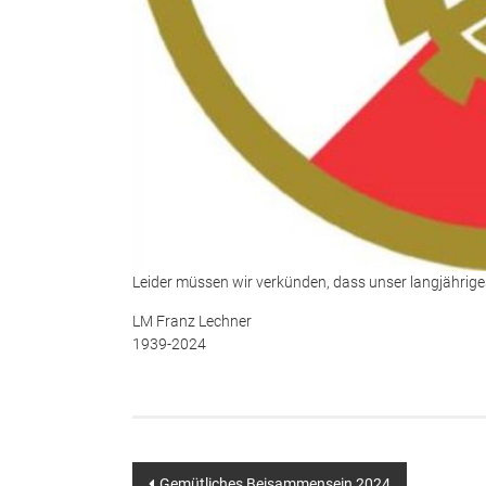
Leider müssen wir verkünden, dass unser langjähriges
LM Franz Lechner
1939-2024
Beitragsnavigation
Gemütliches Beisammensein 2024