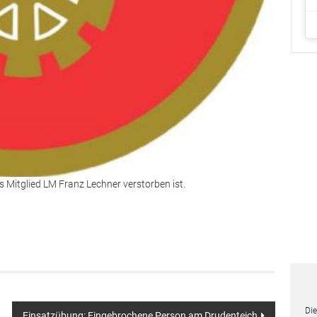
 Mitglied LM Franz Lechner verstorben ist.
Die
Einsatzübung: Eingebrochene Person am Drudenteich