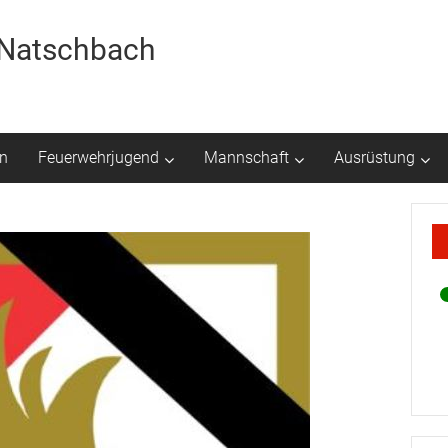
r Natschbach
n
Feuerwehrjugend
Mannschaft
Ausrüstung