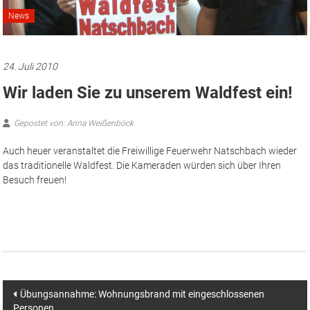
News
24. Juli 2010
Wir laden Sie zu unserem Waldfest ein!
Gepostet von: Anna Weißenböck
Auch heuer veranstaltet die Freiwillige Feuerwehr Natschbach wieder
das traditionelle Waldfest. Die Kameraden würden sich über Ihren
Besuch freuen!
Beitragsnavigation
Übungsannahme: Wohnungsbrand mit eingeschlossenen
Personen