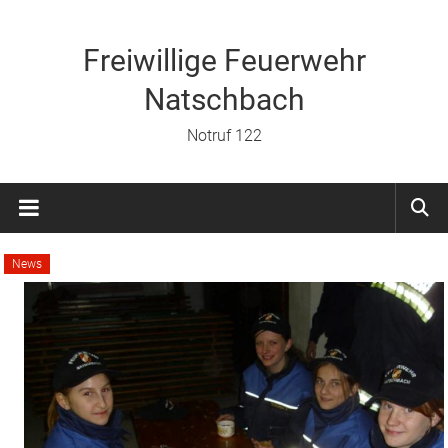
Zum
Inhalt
springen
Freiwillige Feuerwehr
Natschbach
Notruf 122
News