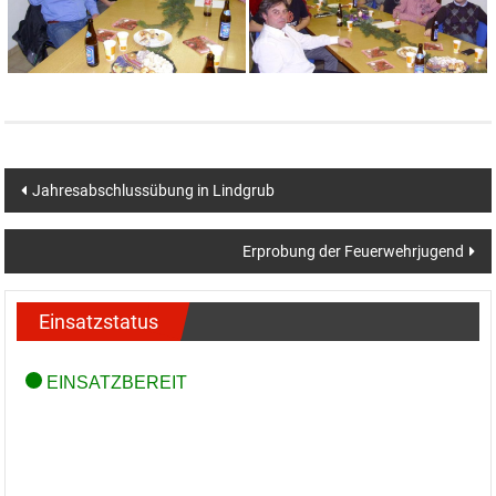
Beitragsnavigation
Jahresabschlussübung in Lindgrub
Erprobung der Feuerwehrjugend
Einsatzstatus