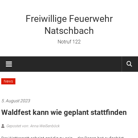
Zum
Inhalt
springen
Freiwillige Feuerwehr
Natschbach
Notruf 122
News
5. August 2023
Waldfest kann wie geplant stattfinden
Gepostet von: Anna Weißenböck