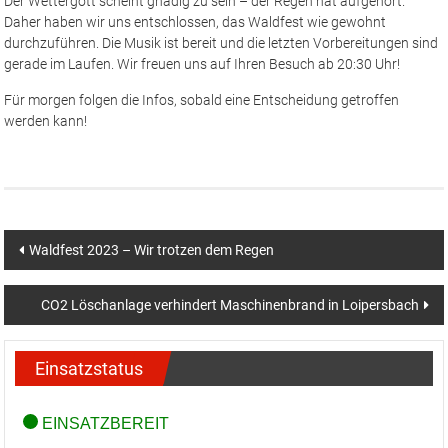
Der Wettergott scheint gnädig zu sein – der Regen hat aufgehört.
Daher haben wir uns entschlossen, das Waldfest wie gewohnt
durchzuführen. Die Musik ist bereit und die letzten Vorbereitungen sind
gerade im Laufen. Wir freuen uns auf Ihren Besuch ab 20:30 Uhr!
Für morgen folgen die Infos, sobald eine Entscheidung getroffen
werden kann!
Beitragsnavigation
Waldfest 2023 – Wir trotzen dem Regen
CO2 Löschanlage verhindert Maschinenbrand in Loipersbach
Einsatzstatus