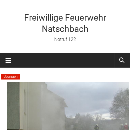
Zum
Inhalt
springen
Freiwillige Feuerwehr
Natschbach
Notruf 122
Übungen