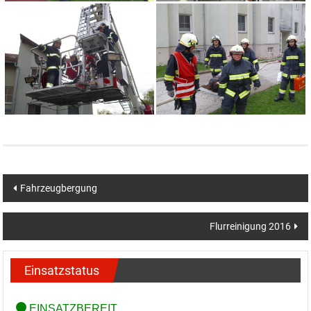
Beitragsnavigation
Fahrzeugbergung
Flurreinigung 2016
Einsatzstatus